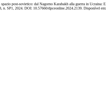
pazio post-sovietico: dal Nagorno Karabakh alla guerra in Ucraina: En
63, n. SP1, 2024. DOI: 10.57660/dpceonline.2024.2139. Disponível em: