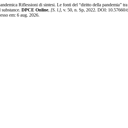
ca Riflessioni di sintesi. Le fonti del “diritto della pandemia” tra 
d substance.
DPCE Online
,
[S. l.]
, v. 50, n. Sp, 2022. DOI: 10.57660
cesso em: 6 aug. 2026.