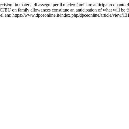
decisioni in materia di assegni per il nucleo familiare anticipano quanto
 CJEU on family allowances constitute an anticipation of what will be t
el em: https://www.dpceonline.it/index.php/dpceonline/article/view/13