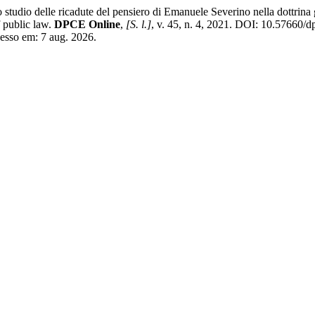
studio delle ricadute del pensiero di Emanuele Severino nella dottrin
f public law.
DPCE Online
,
[S. l.]
, v. 45, n. 4, 2021. DOI: 10.57660/
cesso em: 7 aug. 2026.