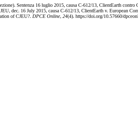
 sezione). Sentenza 16 luglio 2015, causa C-612/13, ClientEarth contro
: CJEU, dec. 16 July 2015, causa C-612/13, ClientEarth v. European Co
etation of CJEU?.
DPCE Online
,
24
(4). https://doi.org/10.57660/dpceo