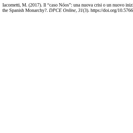
Iacometti, M. (2017). Il “caso Nóos”: una nuova crisi o un nuovo ini
the Spanish Monarchy?.
DPCE Online
,
31
(3). https://doi.org/10.57