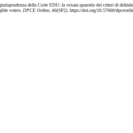
giurisprudenza della Corte EDU: la vexata quaestio dei criteri di delimi
gible voters.
DPCE Online
,
66
(SP2). https://doi.org/10.57660/dpceonl