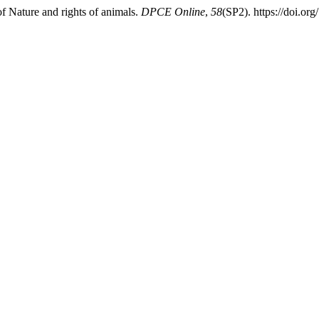
s of Nature and rights of animals.
DPCE Online
,
58
(SP2). https://doi.o