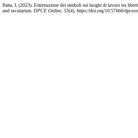
Patta, I. (2023). Esternazione dei simboli sui luoghi di lavoro tra lib
and secularism.
DPCE Online
,
55
(4). https://doi.org/10.57660/dpce