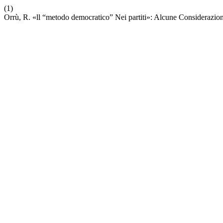
(1)
Orrù, R. «ll “metodo democratico” Nei partiti»: Alcune Considerazio