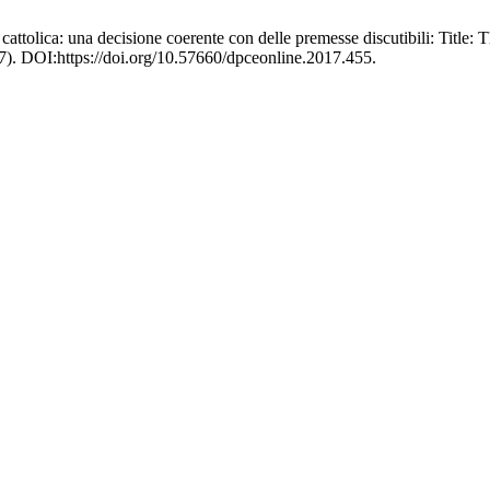
cattolica: una decisione coerente con delle premesse discutibili: Title
17). DOI:https://doi.org/10.57660/dpceonline.2017.455.