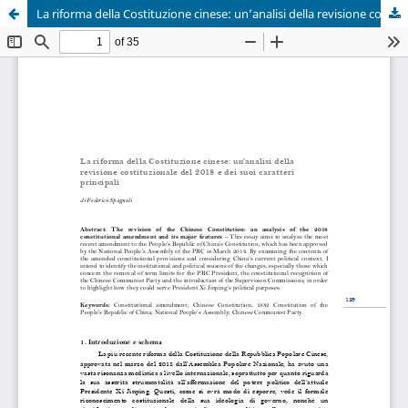
La riforma della Costituzione cinese: un’analisi della revisione costituzionale del 2018 e dei suoi caratteri principali