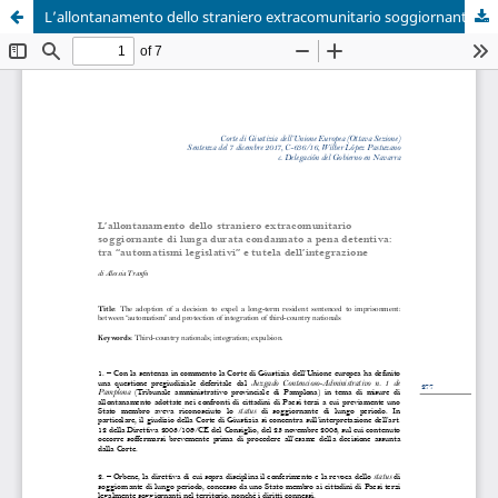
L’allontanamento dello straniero extracomunitario soggiornante di lunga durata condannato a pena detentiva: tra “automatismi legislativi” e tutela dell’integrazione