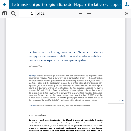
Le transizioni politico-giuridiche del Nepal e il relativo sviluppo costituzionale: dalla monarchia alla repubblica, da un sistema egemonico a uno partecipativo