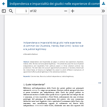
Indipendenza e imparzialità dei giudici nelle esperienze di common law (Australia, Irlanda, Stati Uniti): la bias rule e la judicial legitimacy