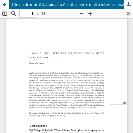
L’invio di armi all’Ucraina fra Costituzione e diritto internazionale