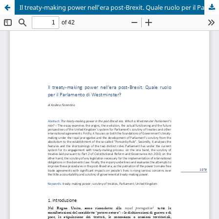
Il treaty-making power nell’era post-Brexit. Quale ruolo per il Parlamento di Westminster?