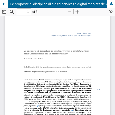
Le proposte di disciplina di digital services e digital markets della Commissione del 15 dicembre 2020